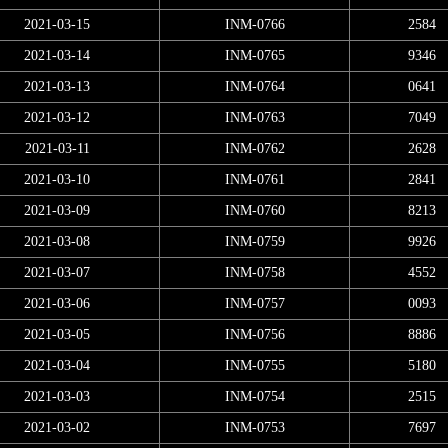
2021-03-15
INM-0766
2584
2021-03-14
INM-0765
9346
2021-03-13
INM-0764
0641
2021-03-12
INM-0763
7049
2021-03-11
INM-0762
2628
2021-03-10
INM-0761
2841
2021-03-09
INM-0760
8213
2021-03-08
INM-0759
9926
2021-03-07
INM-0758
4552
2021-03-06
INM-0757
0093
2021-03-05
INM-0756
8886
2021-03-04
INM-0755
5180
2021-03-03
INM-0754
2515
2021-03-02
INM-0753
7697