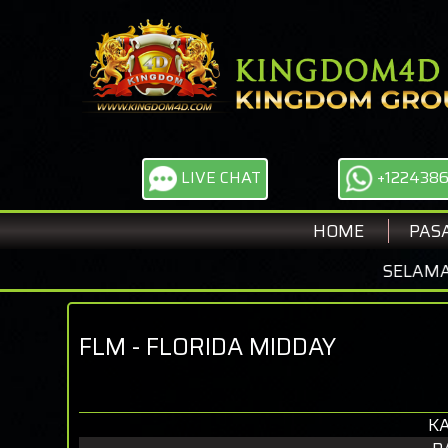
LIVE CHAT
+122438
HOME
PAS
SELAMAT DATANG 
FLM - FLORIDA MIDDAY
KA