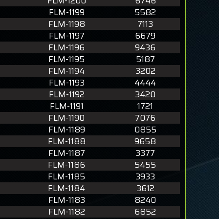
FLM-1200
6746
FLM-1199
5582
FLM-1198
7113
FLM-1197
6679
FLM-1196
9436
FLM-1195
5187
FLM-1194
3202
FLM-1193
4444
FLM-1192
3420
FLM-1191
1721
FLM-1190
7076
FLM-1189
0855
FLM-1188
9658
FLM-1187
3377
FLM-1186
5455
FLM-1185
3933
FLM-1184
3612
FLM-1183
8240
FLM-1182
6852