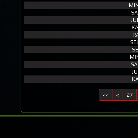
MIN
SA
JU
KA
R
SE
SE
MI
SA
JU
KA
<<
<
27