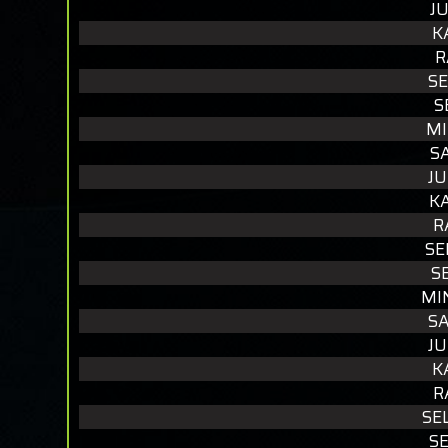
J
K
R
SE
S
MI
S
JU
KA
R
SE
S
MI
SA
JU
K
R
SE
SE