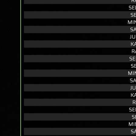
R
SE
S
MI
SA
JU
K
R
SE
S
MI
SA
JU
K
R
SE
S
MI
S