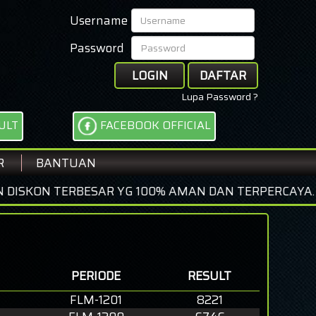
Username
Password
LOGIN
DAFTAR
Lupa Password ?
ULT
FACEBOOK OFFICIAL
R
BANTUAN
TERBESAR YG 100% AMAN DAN TERPERCAYA. HADIR DE
PERIODE
RESULT
FLM-1201
8221