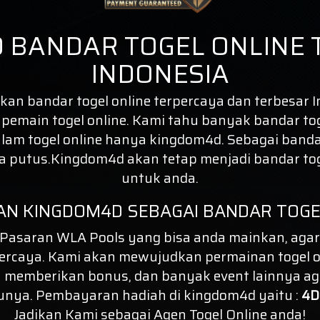
 BANDAR TOGEL ONLINE 
INDONESIA
n bandar togel online terpercaya dan terbesar In
a pemain togel online. Kami tahu banyak bandar to
am togel online hanya kingdom4d. Sebagai banda
pa putus.Kingdom4d akan tetap menjadi
bandar to
untuk anda.
AN KINGDOM4D SEBAGAI BANDAR TOGE
asaran WLA Pools yang bisa anda mainkan, agar
ercaya. Kami akan mewujudkan permainan togel o
 memberikan bonus, dan banyak event lainnya ag
unya. Pembayaran hadiah di kingdom4d yaitu :
4D 
Jadikan Kami sebagai Agen Togel Online anda!