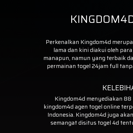
KINGDOM4D
Perkenalkan
Kingdom4d
merupaka
lama dan kini diakui oleh par
manapun, namun yang terbaik dal
permainan togel 24jam full tan
KELEBIH
Kingdom4d menyediakan 88 P
kingdom4d agen
togel online
terp
Indonesia. Kingdom4d juga akan
semangat disitus
togel 4d
tent