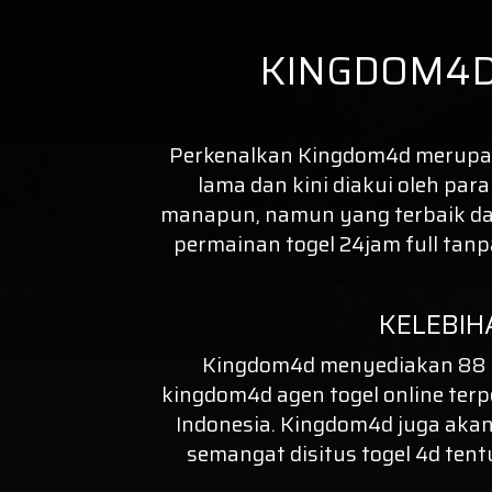
KINGDOM4D
Perkenalkan
Kingdom4d
merupaka
lama dan kini diakui oleh par
manapun, namun yang terbaik dal
permainan togel 24jam full tan
KELEBIH
Kingdom4d menyediakan 88 P
kingdom4d agen
togel online
terp
Indonesia. Kingdom4d juga akan
semangat disitus
togel 4d
tent