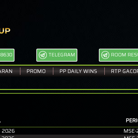
68630
TELEGRAM
ROOM RES
ARAN
PROMO
PP DAILY WINS
RTP GACO
SEL
L
PER
 2026
MSE-