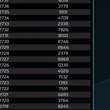
2737
6016
2736
3779
2735
3931
2734
4709
2733
2338
2732
7826
2731
8100
2730
8746
2729
8646
2728
2379
2727
9868
2726
0330
2725
4028
2724
1532
2723
1393
2722
7591
2721
6693
2720
3764
2719
8245