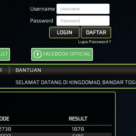
Username
Password
LOGIN
DAFTAR
Lupa Password ?
ULT
FACEBOOK OFFICIAL
R
BANTUAN
AMAT DATANG DI KINGDOM4D, BANDAR TOGEL ONLINE
IODE
RESULT
2738
1878