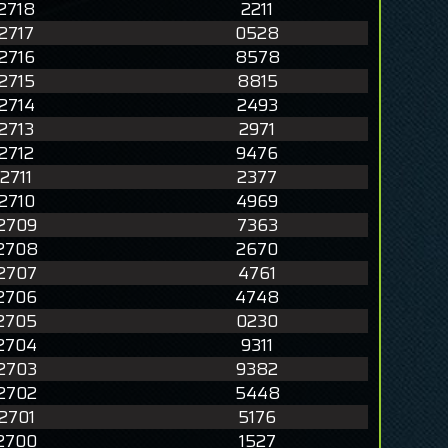
2718
2211
2717
0528
2716
8578
2715
8815
2714
2493
2713
2971
2712
9476
2711
2377
2710
4969
2709
7363
2708
2670
2707
4761
2706
4748
2705
0230
2704
9311
2703
9382
2702
5448
2701
5176
2700
1527