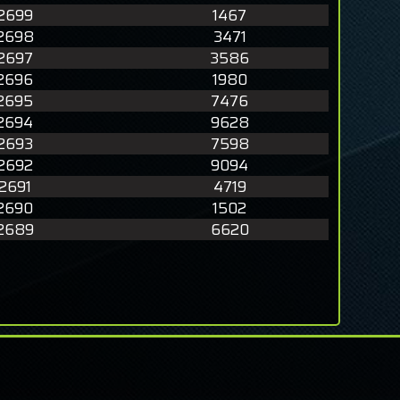
2699
1467
2698
3471
2697
3586
2696
1980
2695
7476
2694
9628
2693
7598
2692
9094
2691
4719
2690
1502
2689
6620