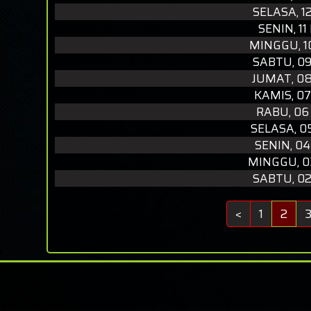
SELASA, 1
SENIN, 1
MINGGU, 1
SABTU, 0
JUMAT, 0
KAMIS, 0
RABU, 06
SELASA, 0
SENIN, 0
MINGGU, 0
SABTU, 0
<
1
2