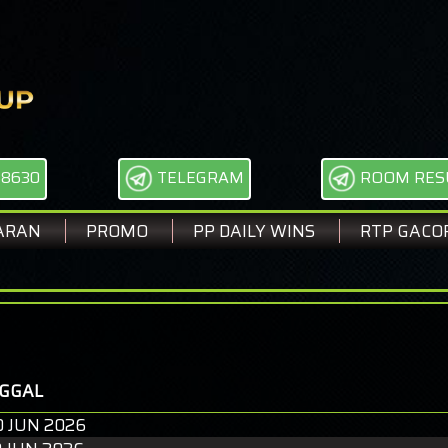
68630
TELEGRAM
ROOM RES
ARAN
PROMO
PP DAILY WINS
RTP GACO
SEL
GGAL
0 JUN 2026