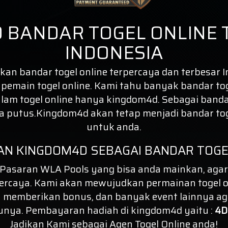
 BANDAR TOGEL ONLINE 
INDONESIA
n bandar togel online terpercaya dan terbesar In
a pemain togel online. Kami tahu banyak bandar to
am togel online hanya kingdom4d. Sebagai banda
pa putus.Kingdom4d akan tetap menjadi
bandar to
untuk anda.
AN KINGDOM4D SEBAGAI BANDAR TOGE
asaran WLA Pools yang bisa anda mainkan, agar
ercaya. Kami akan mewujudkan permainan togel o
 memberikan bonus, dan banyak event lainnya ag
unya. Pembayaran hadiah di kingdom4d yaitu :
4D 
Jadikan Kami sebagai Agen Togel Online anda!