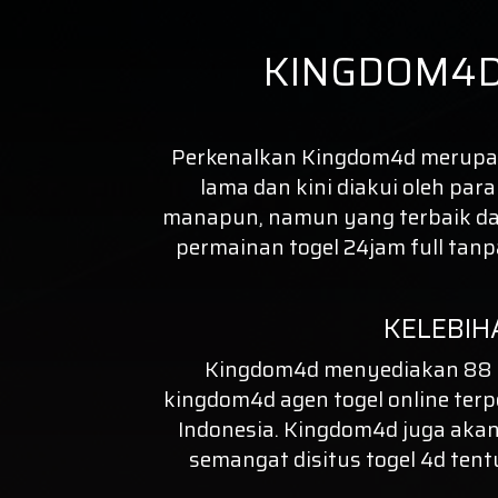
KINGDOM4D
Perkenalkan
Kingdom4d
merupaka
lama dan kini diakui oleh par
manapun, namun yang terbaik dal
permainan togel 24jam full tan
KELEBIH
Kingdom4d menyediakan 88 P
kingdom4d agen
togel online
terp
Indonesia. Kingdom4d juga akan
semangat disitus
togel 4d
tent