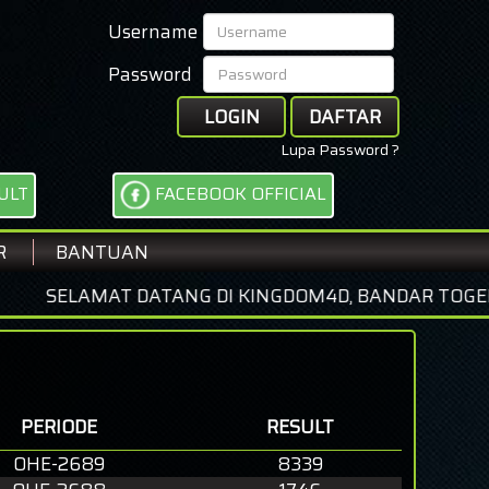
Username
Password
LOGIN
DAFTAR
Lupa Password ?
ULT
FACEBOOK OFFICIAL
R
BANTUAN
AMAT DATANG DI KINGDOM4D, BANDAR TOGEL ONLINE 
PERIODE
RESULT
OHE-2689
8339