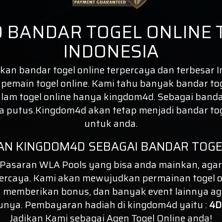
 BANDAR TOGEL ONLINE 
INDONESIA
n bandar togel online terpercaya dan terbesar In
a pemain togel online. Kami tahu banyak bandar to
am togel online hanya kingdom4d. Sebagai banda
pa putus.Kingdom4d akan tetap menjadi
bandar to
untuk anda.
AN KINGDOM4D SEBAGAI BANDAR TOGE
asaran WLA Pools yang bisa anda mainkan, agar
ercaya. Kami akan mewujudkan permainan togel o
 memberikan bonus, dan banyak event lainnya ag
unya. Pembayaran hadiah di kingdom4d yaitu :
4D 
Jadikan Kami sebagai Agen Togel Online anda!