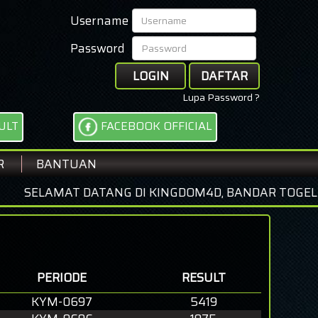
Username
Password
LOGIN
DAFTAR
Lupa Password ?
ULT
FACEBOOK OFFICIAL
R
BANTUAN
MAT DATANG DI KINGDOM4D, BANDAR TOGEL ONLINE D
PERIODE
RESULT
KYM-0697
5419