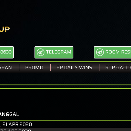
68630
TELEGRAM
ROOM RES
ARAN
PROMO
PP DAILY WINS
RTP GACO
SELA
ANGGAL
, 21 APR 2020