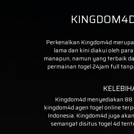
KINGDOM4D
Perkenalkan
Kingdom4d
merupaka
lama dan kini diakui oleh par
manapun, namun yang terbaik dal
permainan togel 24jam full tan
KELEBIH
Kingdom4d menyediakan 88 P
kingdom4d agen
togel online
terp
Indonesia. Kingdom4d juga akan
semangat disitus
togel 4d
tent