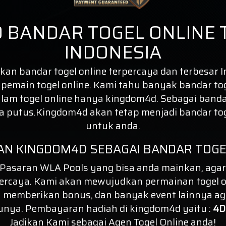
 BANDAR TOGEL ONLINE 
INDONESIA
n bandar togel online terpercaya dan terbesar In
a pemain togel online. Kami tahu banyak bandar to
am togel online hanya kingdom4d. Sebagai banda
pa putus.Kingdom4d akan tetap menjadi
bandar to
untuk anda.
AN KINGDOM4D SEBAGAI BANDAR TOGE
asaran WLA Pools yang bisa anda mainkan, agar
ercaya. Kami akan mewujudkan permainan togel o
 memberikan bonus, dan banyak event lainnya ag
unya. Pembayaran hadiah di kingdom4d yaitu :
4D 
Jadikan Kami sebagai Agen Togel Online anda!