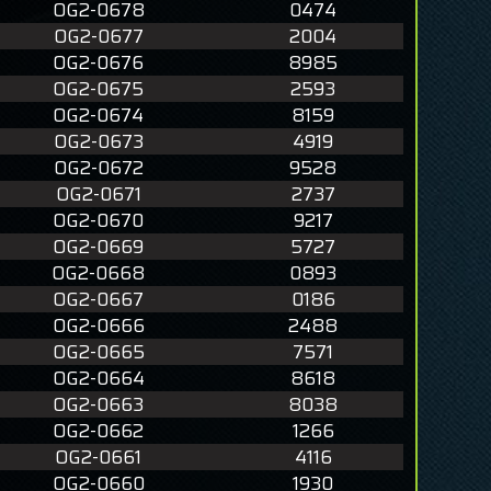
OG2-0678
0474
OG2-0677
2004
OG2-0676
8985
OG2-0675
2593
OG2-0674
8159
OG2-0673
4919
OG2-0672
9528
OG2-0671
2737
OG2-0670
9217
OG2-0669
5727
OG2-0668
0893
OG2-0667
0186
OG2-0666
2488
OG2-0665
7571
OG2-0664
8618
OG2-0663
8038
OG2-0662
1266
OG2-0661
4116
OG2-0660
1930