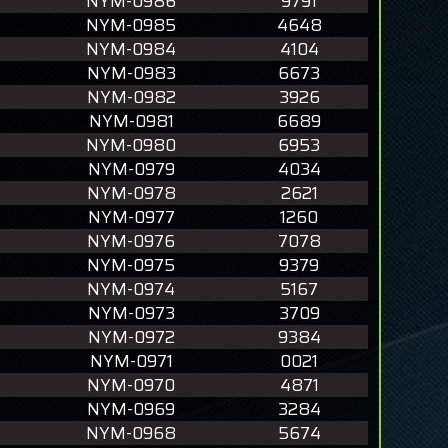
NYM-0986
9791
NYM-0985
4648
NYM-0984
4104
NYM-0983
6673
NYM-0982
3926
NYM-0981
6689
NYM-0980
6953
NYM-0979
4034
NYM-0978
2621
NYM-0977
1260
NYM-0976
7078
NYM-0975
9379
NYM-0974
5167
NYM-0973
3709
NYM-0972
9384
NYM-0971
0021
NYM-0970
4871
NYM-0969
3284
NYM-0968
5674