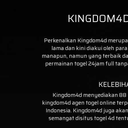
KINGDOM4D
Perkenalkan
Kingdom4d
merupaka
lama dan kini diakui oleh par
manapun, namun yang terbaik dal
permainan togel 24jam full tan
KELEBIH
Kingdom4d menyediakan 88 P
kingdom4d agen
togel online
terp
Indonesia. Kingdom4d juga akan
semangat disitus
togel 4d
tent