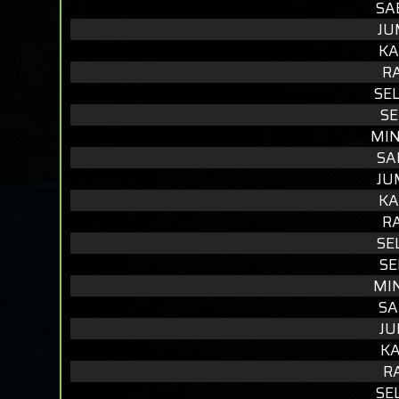
SA
JU
KA
RA
SEL
SE
MIN
SA
JU
KA
RA
SE
SE
MIN
SA
JU
KA
RA
SEL