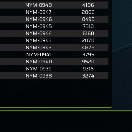
NYM-0948
4186
NYM-0947
2006
NYM-0946
0495
NYM-0945
7310
NYM-0944
6160
NYM-0943
2070
NYM-0942
4875
NYM-0941
3795
NYM-0940
9520
NYM-0939
9316
NYM-0938
3274