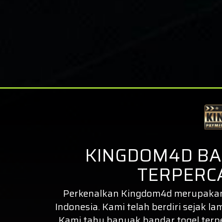
KINGDOM4D BA
TERPERCA
Perkenalkan
Kingdom4d
merupakan 
Indonesia. Kami telah berdiri sejak la
Kami tahu banyak bandar togel ter