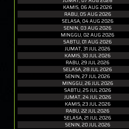
JUMAT, 07 AUG 2026
KAMIS, 06 AUG 2026
RABU, 05 AUG 2026
SELASA, 04 AUG 2026
SENIN, 03 AUG 2026
MINGGU, 02 AUG 2026
SABTU, 01 AUG 2026
JUMAT, 31 JUL 2026
KAMIS, 30 JUL 2026
RABU, 29 JUL 2026
SELASA, 28 JUL 2026
SENIN, 27 JUL 2026
MINGGU, 26 JUL 2026
SABTU, 25 JUL 2026
JUMAT, 24 JUL 2026
KAMIS, 23 JUL 2026
RABU, 22 JUL 2026
SELASA, 21 JUL 2026
SENIN, 20 JUL 2026