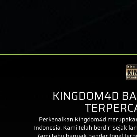
KINGDOM4D BA
TERPERCA
Perkenalkan
Kingdom4d
merupakan 
Indonesia. Kami telah berdiri sejak la
Kami tahu banyak bandar togel ter